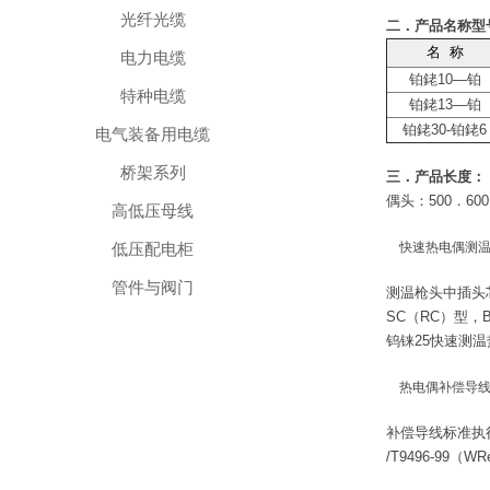
光纤光缆
二．产品名称型
名 称
电力电缆
铂銠10—铂
特种电缆
铂銠
13—铂
铂銠
30-铂銠6
电气装备用电缆
桥架系列
三．产品长度：
偶头：500．600
高低压母线
快速热电偶测
低压配电柜
管件与阀门
测温枪头中插头
SC（RC）型，
钨铼25快速测
热电偶补偿导
补偿导线标准执行：
/T9496-99
（WRe