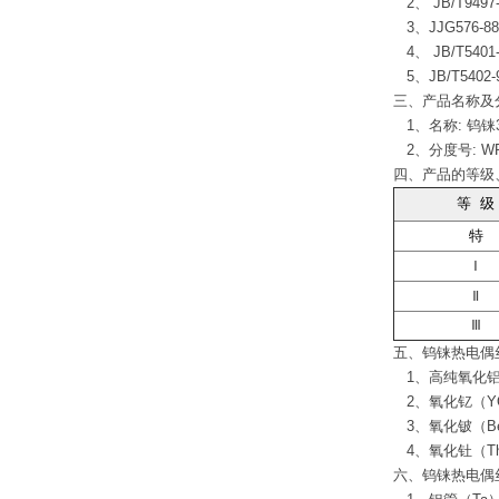
2、 JB/T949
3、JJG576
4、 JB/T54
5、JB/T54
三、产品名称及
1、名称: 钨铼3-
2、分度号: WRe3
四、产品的等级
等 级
特
Ⅰ
Ⅱ
Ⅲ
五、钨铼热电偶
1、高纯氧化铝（
2、氧化钇（YO
3、氧化铍（B
4、氧化钍（Th
六、钨铼热电偶