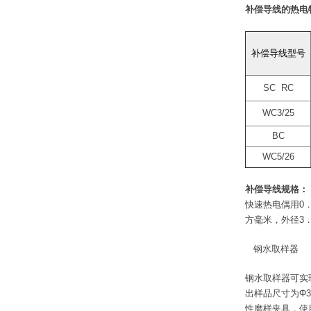
补偿导线的热电
补偿导线型号
SC RC
WC3/25
BC
WC5/26
补偿导线规格：
快速热电偶用0．
方毫米，外径3．
钢水取样器
钢水取样器可实现
出样品尺寸为Φ3
性磨样夹具，使