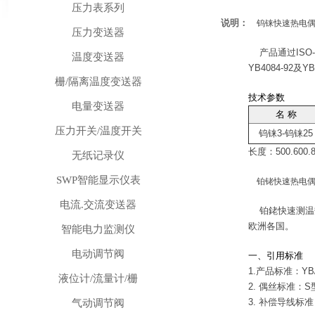
压力表系列
说明：
钨铼快速热电
压力变送器
产品通过ISO-
温度变送器
YB4084-92
栅/隔离温度变送器
技术参数
电量变送器
名 称
压力开关/温度开关
钨铼3-钨铼25
长度：500.600.8
无纸记录仪
SWP智能显示仪表
铂铑快速热电
电流.交流变送器
铂銠快速测温热
欧洲各国。
智能电力监测仪
电动调节阀
一、引用标准
1
.产品标准：YB
液位计/流量计/栅
2.
偶丝标准：S型：G
3. 补偿导线标准
气动调节阀