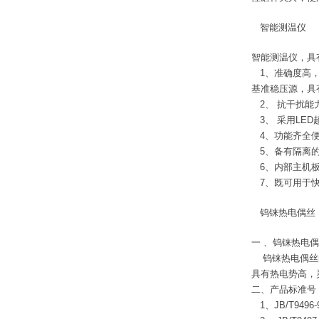
智能测温仪
智能测温仪，具
1、
准确度高
基准稳压源，具
2、
抗干扰能
3、
采用LE
4、
功能齐全
5、
备有隔离的
6、
内部主机
7、
既可用于
钨铼热电偶丝
一 、钨铼热电
钨铼热电偶丝的熔
具有热电势高，
二、产品标准号
1、JB/T949