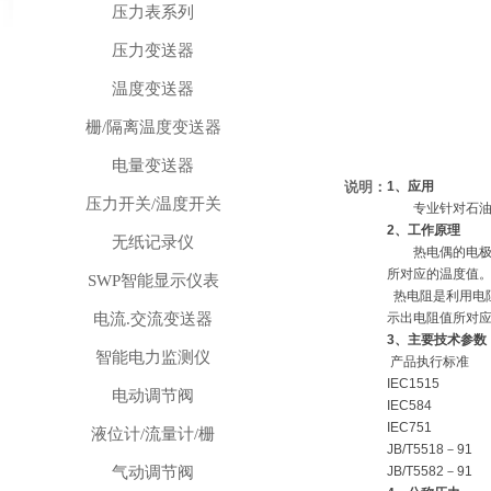
压力表系列
压力变送器
温度变送器
栅/隔离温度变送器
电量变送器
说明：
1、应用
压力开关/温度开关
专业针对石油化工
2、工作原理
无纸记录仪
热电偶的电极由
所对应的温度值
SWP智能显示仪表
热电阻是利用电
电流.交流变送器
示出电阻值所对
3、主要技术参数
智能电力监测仪
产品执行标准
IEC1515
电动调节阀
IEC584
IEC751
液位计/流量计/栅
JB/T5518－91
气动调节阀
JB/T5582－91