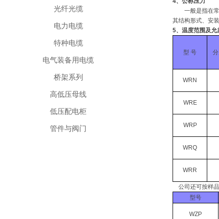
4、公称压力
光纤光缆
一般是指在常温
其结构形式、安
电力电缆
5、温度范围及允
特种电缆
型 号
分
电气装备用电缆
桥架系列
WRN
高低压母线
WRE
低压配电柜
WRP
管件与阀门
WRQ
WRR
公司还可按样品
型号
WZP