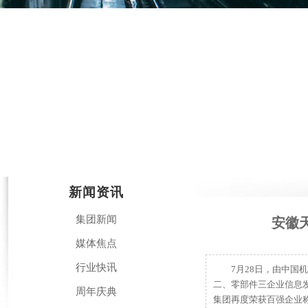
新闻资讯
集团新闻
安徽天
媒体焦点
行业快讯
7月28日，由中国机
二、零部件三企业信息发
周年庆典
集团再度荣获百强企业称